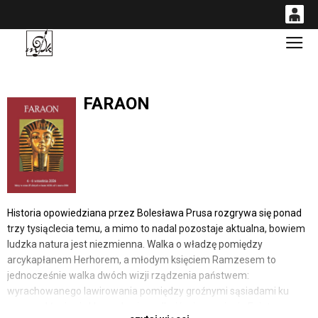
0
Gł
'
0,00
PLN
FARAON
14
52
Historia opowiedziana przez Bolesława Prusa rozgrywa się ponad
trzy tysiąclecia temu, a mimo to nadal pozostaje aktualna, bowiem
ludzka natura jest niezmienna. Walka o władzę pomiędzy
arcykapłanem Herhorem, a młodym księciem Ramzesem to
jednocześnie walka dwóch wizji rządzenia państwem:
wyrachowanego lawirowania pomiędzy groźnymi sąsiadami ku
czemu skłania się kler, a chęcią podbojów i uczynienia Egiptu