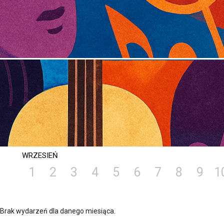
WRZESIEŃ
1
2
3
4
5
6
7
8
9
1
Brak wydarzeń dla danego miesiąca.