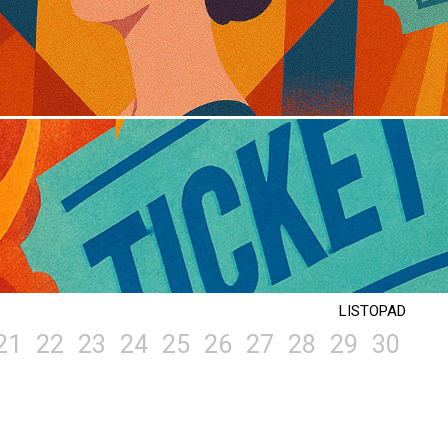
LISTOPAD
21
22
23
24
25
26
27
28
29
30