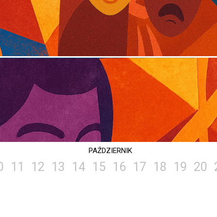
PAŹDZIERNIK
0
11
12
13
14
15
16
17
18
19
20