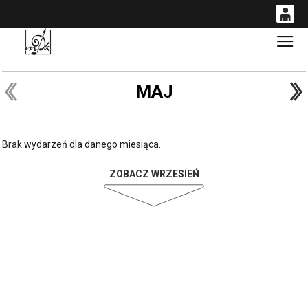
0
Gł
'
0,00
PLN
MAJ
14
53
Brak wydarzeń dla danego miesiąca.
ZOBACZ WRZESIEŃ