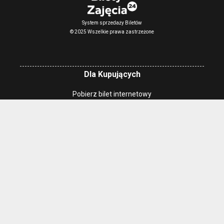
System sprzedaży Biletów
© 2025 Wszelkie prawa zastrzeżone
Dla Kupujących
Pobierz bilet internetowy
Komunikaty, zmiany
Newsletter
Kontakt
Regulamin zakupów internetowych
Polityka cookies
Konto prowadzącego