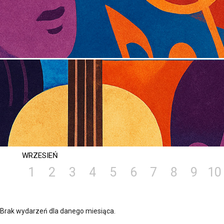
WRZESIEŃ
1
2
3
4
5
6
7
8
9
10
Brak wydarzeń dla danego miesiąca.