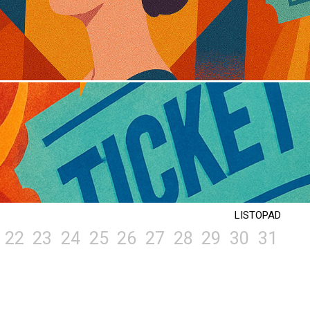
LISTOPAD
22
23
24
25
26
27
28
29
30
31