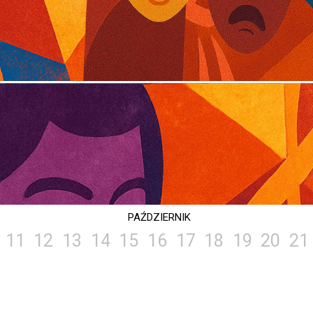
PAŹDZIERNIK
11
12
13
14
15
16
17
18
19
20
21