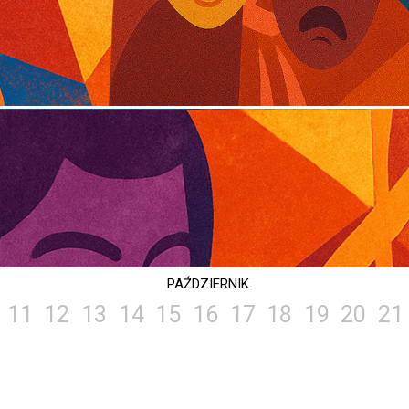
PAŹDZIERNIK
11
12
13
14
15
16
17
18
19
20
21