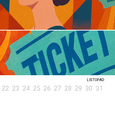
LISTOPAD
22
23
24
25
26
27
28
29
30
31