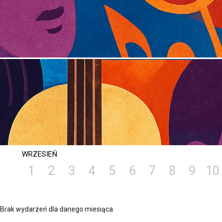
WRZESIEŃ
1
2
3
4
5
6
7
8
9
10
Brak wydarzeń dla danego miesiąca.