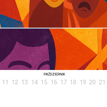
PAŹDZIERNIK
11
12
13
14
15
16
17
18
19
20
21