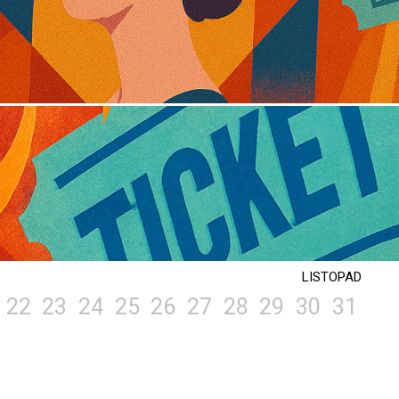
LISTOPAD
22
23
24
25
26
27
28
29
30
31