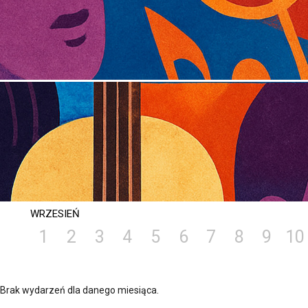
WRZESIEŃ
1
2
3
4
5
6
7
8
9
10
Brak wydarzeń dla danego miesiąca.