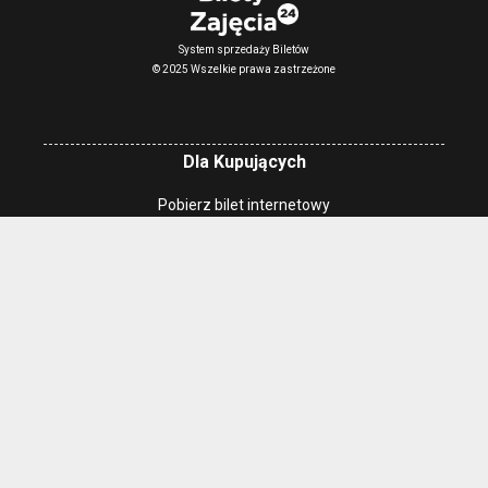
System sprzedaży Biletów
© 2025 Wszelkie prawa zastrzeżone
Dla Kupujących
Pobierz bilet internetowy
Komunikaty, zmiany
Newsletter
Kontakt
Regulamin zakupów internetowych
Polityka cookies
Konto prowadzącego