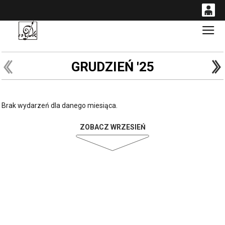
0
Gł
'
0,00
PLN
GRUDZIEŃ '25
14
53
Brak wydarzeń dla danego miesiąca.
ZOBACZ WRZESIEŃ