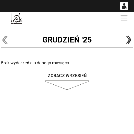
0
Gł
'
0,00
PLN
GRUDZIEŃ '25
14
52
Brak wydarzeń dla danego miesiąca.
ZOBACZ WRZESIEŃ