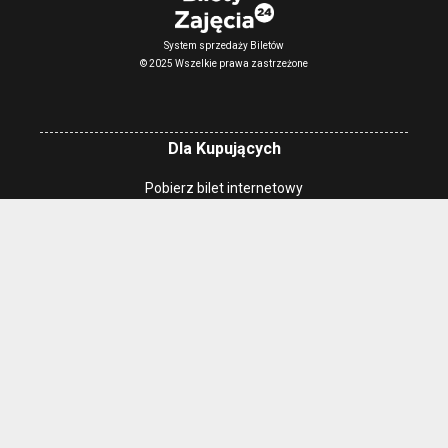
System sprzedaży Biletów
© 2025 Wszelkie prawa zastrzeżone
Dla Kupujących
Pobierz bilet internetowy
Komunikaty, zmiany
Newsletter
Kontakt
Regulamin zakupów internetowych
Polityka cookies
Konto prowadzącego